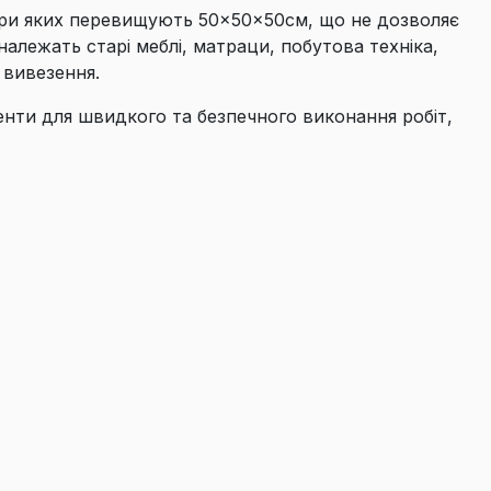
міри яких перевищують 50×50×50см, що не дозволяє
належать старі меблі, матраци, побутова техніка,
о вивезення.
енти для швидкого та безпечного виконання робіт,