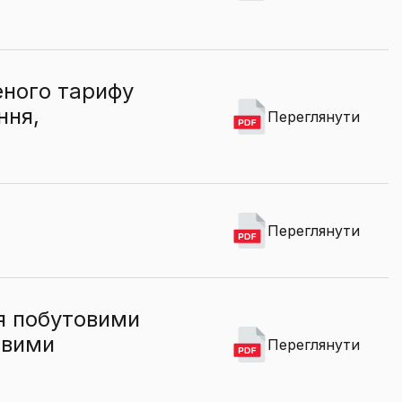
ного тарифу
ння,
Переглянути
Переглянути
я побутовими
овими
Переглянути