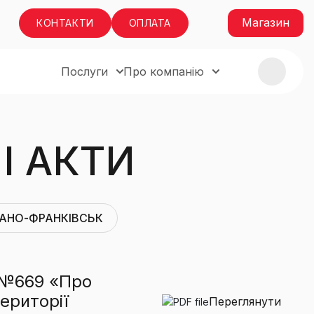
Магазин
КОНТАКТИ
ОПЛАТА
Послуги
Про компанію
І АКТИ
ВАНО-ФРАНКІВСЬК
у №669 «Про
ериторії
Переглянути