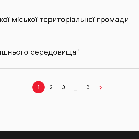
ої міської територіальної громади
лишнього середовища"
1
2
3
8
...