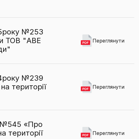
025року №253
ми ТОВ "АВЕ
Переглянути
ди"
024року №239
на території
Переглянути
у №545 «Про
а території
Переглянути