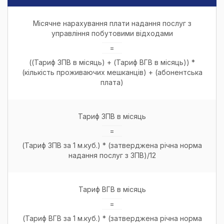
Місячне нарахування плати надання послуг з
управління побутовими відходами
=
((Тариф ЗПВ в місяць) + (Тариф ВГВ в місяць)) *
(кількість проживаючих мешканців) + (абонентська
плата)
Тариф ЗПВ в місяць
=
(Тариф ЗПВ за 1 м.куб.) * (затверджена річна норма
надання послуг з ЗПВ)/12
Тариф ВГВ в місяць
=
(Тариф ВГВ за 1 м.куб.) * (затверджена річна норма