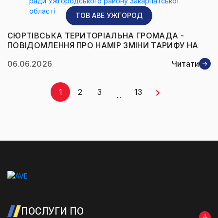
ТОВ AВЕ УЖГОРОД
СЮРТІВСЬКА ТЕРИТОРІАЛЬНА ГРОМАДА -
ПОВІДОМЛЕННЯ ПРО НАМІР ЗМІНИ ТАРИФУ НА
ПОСЛУГИ УПРАВЛІННЯ ЗМІШАНИМИ
06.06.2026
Читати
ПОБУТОВИМИ ВІДХОДАМИ НА ТЕРИТОРІЇ
СЮРТІВСЬКОЇ СІЛЬСЬКОЇ РАДИ
УЖГОРОДСЬКОГО РАЙОНУ ЗАКАРПАТСЬКОЇ
1
2
3
13
ОБЛАСТІ
...
ПОСЛУГИ ПО